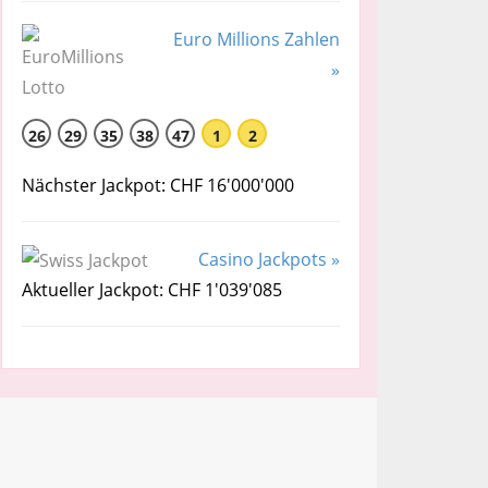
Euro Millions Zahlen
»
26
29
35
38
47
1
2
Nächster Jackpot: CHF 16'000'000
Casino Jackpots »
Aktueller Jackpot: CHF 1'039'085