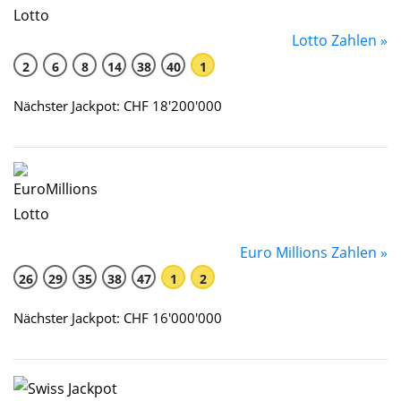
Lotto Zahlen »
2
6
8
14
38
40
1
Nächster Jackpot: CHF 18'200'000
Euro Millions Zahlen »
26
29
35
38
47
1
2
Nächster Jackpot: CHF 16'000'000