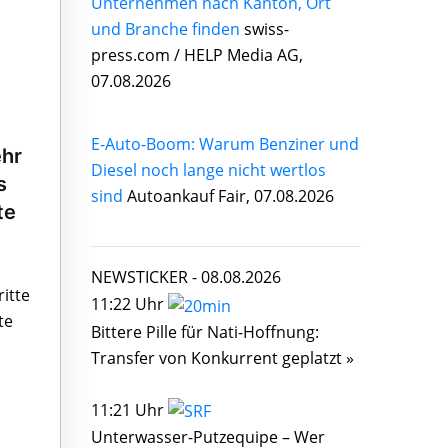
Unternehmen nach Kanton, Ort
und Branche finden
swiss-
press.com / HELP Media AG,
07.08.2026
E-Auto-Boom: Warum Benziner und
ehr
Diesel noch lange nicht wertlos
s
sind
Autoankauf Fair, 07.08.2026
te
NEWSTICKER -
08.08.2026
ritte
11:22 Uhr
te
Bittere Pille für Nati-Hoffnung:
Transfer von Konkurrent geplatzt »
11:21 Uhr
Unterwasser-Putzequipe – Wer