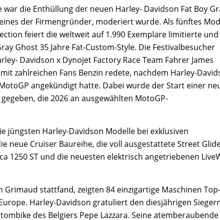
 war die Enthüllung der neuen Harley- Davidson Fat Boy Gr
eines der Firmengründer, moderiert wurde. Als fünftes Mod
ction feiert die weltweit auf 1.990 Exemplare limitierte und
Gray Ghost 35 Jahre Fat-Custom-Style. Die Festivalbesucher
rley- Davidson x Dynojet Factory Race Team Fahrer James
s mit zahlreichen Fans Benzin redete, nachdem Harley-Davi
MotoGP angekündigt hatte. Dabei wurde der Start einer ne
 gegeben, die 2026 an ausgewählten MotoGP-
ie jüngsten Harley-Davidson Modelle bei exklusiven
e neue Cruiser Baureihe, die voll ausgestattete Street Glid
ca 1250 ST und die neuesten elektrisch angetriebenen Live
n Grimaud stattfand, zeigten 84 einzigartige Maschinen Top
urope. Harley-Davidson gratuliert den diesjährigen Sieger
ustombike des Belgiers Pepe Lazzara. Seine atemberaubende