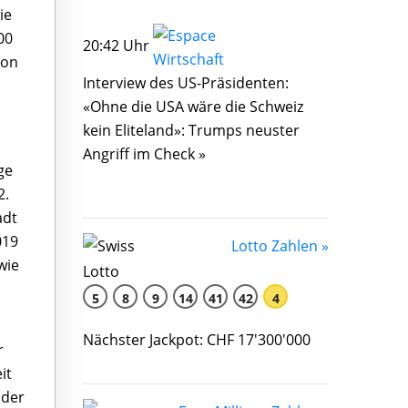
ie
00
20:42 Uhr
von
Interview des US-Präsidenten:
«Ohne die USA wäre die Schweiz
kein Eliteland»: Trumps neuster
Angriff im Check »
ge
2.
adt
019
Lotto Zahlen »
wie
5
8
9
14
41
42
4
Nächster Jackpot: CHF 17'300'000
r
it
 der