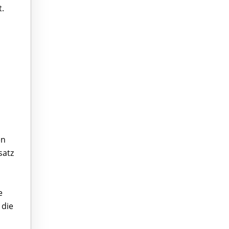
.
en
satz
e
 die