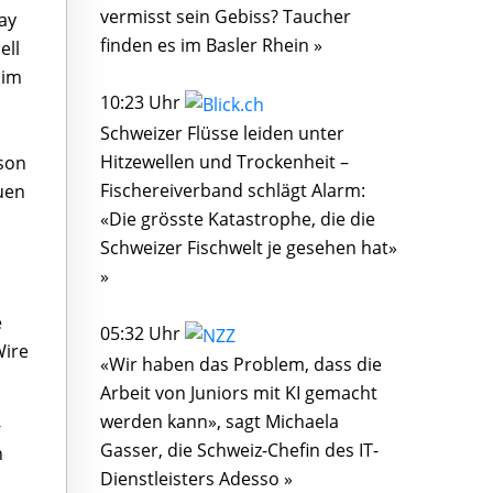
vermisst sein Gebiss? Taucher
ay
finden es im Basler Rhein »
ell
 im
10:23 Uhr
Schweizer Flüsse leiden unter
Hitzewellen und Trockenheit –
dson
Fischereiverband schlägt Alarm:
uen
«Die grösste Katastrophe, die die
Schweizer Fischwelt je gesehen hat»
»
e
05:32 Uhr
Wire
«Wir haben das Problem, dass die
Arbeit von Juniors mit KI gemacht
werden kann», sagt Michaela
-
Gasser, die Schweiz-Chefin des IT-
n
Dienstleisters Adesso »