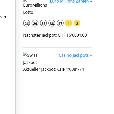
Euro Millions Zahlen »
pean
26
29
35
38
47
1
2
Nächster Jackpot: CHF 16'000'000
Casino Jackpots »
Aktueller Jackpot: CHF 1'038'774