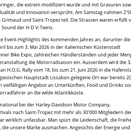
Springer, die extrem modifiziert wurde und mit Gravuren sow
idualität und Innovation versprüht. Am Samstag nahmen 2'5
 Grimaud und Saint-Tropez teil. Die Strassen waren erfüllt 
 Sound der H-D V-Twins.
ige Event-Highlights des kommenden Jahres an, darunter die
ril bis zum 3. Mai 2026 in der italienischen Küstenstadt
, einer Bike Expo, zahlreichen Händlerständen und jeder Men
Veranstaltung die Motorradsaison ein. Ausserdem wird die 3
an H.O.G. Rally vom 18. bis zum 21. Juni 2026 in die Hafenst
giesischen Hauptstadt Lissabon gelegene Ort war bereits 2
m vielfältigen Angebot an Unterkünften, Food und Drinks so
radfahrer an die wilde Atlantikküste.
ernational bei der Harley-Davidson Motor Company,
ivals nach Saint-Tropez mit mehr als 30'000 Mitgliedern de
r wirklich unfassbar. Man spürt die Leidenschaft, die Freihe
 die unsere Marke ausmachen. Angesichts der Energie und