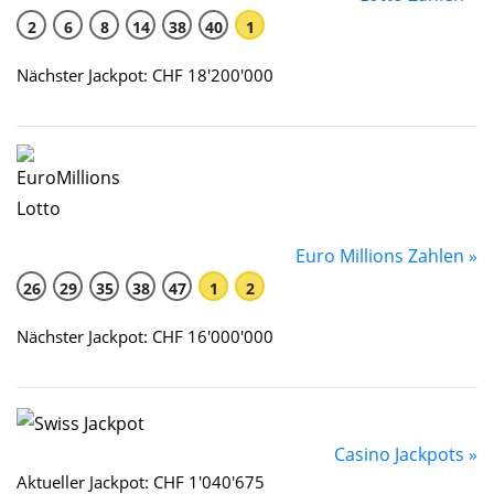
2
6
8
14
38
40
1
Nächster Jackpot: CHF 18'200'000
Euro Millions Zahlen »
26
29
35
38
47
1
2
Nächster Jackpot: CHF 16'000'000
Casino Jackpots »
Aktueller Jackpot: CHF 1'040'675