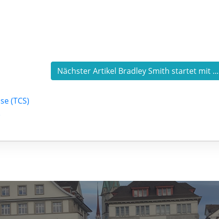
Nächster Artikel Bradley Smith startet mit ..
se (TCS)
)