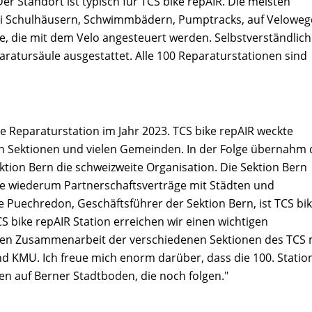
r Standort ist typisch für TCS bike repAIR. Die meisten
 bei Schulhäusern, Schwimmbädern, Pumptracks, auf Velowe
le, die mit dem Velo angesteuert werden. Selbstverständlich
aratursäule ausgestattet. Alle 100 Reparaturstationen sind
ste Reparaturstation im Jahr 2023. TCS bike repAIR weckte
en Sektionen und vielen Gemeinden. In der Folge übernahm 
tion Bern die schweizweite Organisation. Die Sektion Bern
die wiederum Partnerschaftsverträge mit Städten und
 Puechredon, Geschäftsführer der Sektion Bern, ist TCS bi
CS bike repAIR Station erreichen wir einen wichtigen
arken Zusammenarbeit der verschiedenen Sektionen des TCS 
d KMU. Ich freue mich enorm darüber, dass die 100. Station
eren auf Berner Stadtboden, die noch folgen."