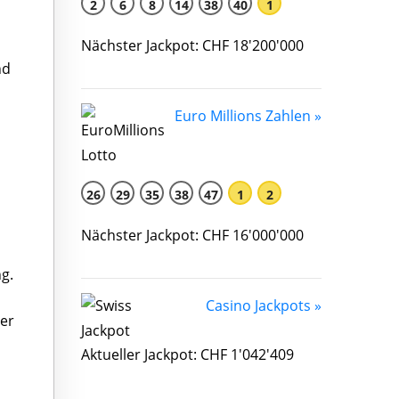
2
6
8
14
38
40
1
Nächster Jackpot: CHF 18'200'000
nd
Euro Millions Zahlen »
26
29
35
38
47
1
2
Nächster Jackpot: CHF 16'000'000
g.
Casino Jackpots »
der
Aktueller Jackpot: CHF 1'042'409