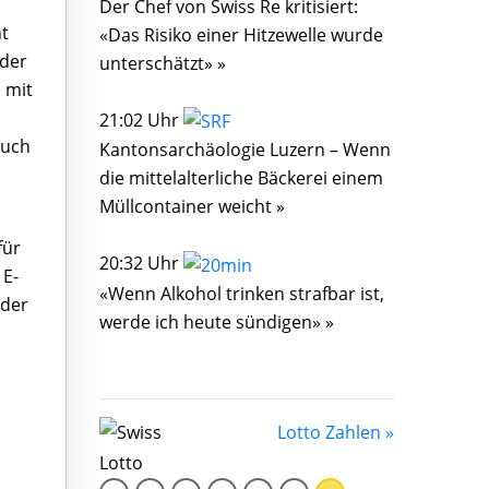
Der Chef von Swiss Re kritisiert:
ht
«Das Risiko einer Hitzewelle wurde
 der
unterschätzt» »
 mit
21:02 Uhr
auch
Kantonsarchäologie Luzern – Wenn
die mittelalterliche Bäckerei einem
Müllcontainer weicht »
für
20:32 Uhr
 E-
«Wenn Alkohol trinken strafbar ist,
eder
werde ich heute sündigen» »
Lotto Zahlen »