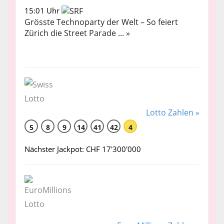
15:01 Uhr
Grösste Technoparty der Welt – So feiert
Zürich die Street Parade ... »
Lotto Zahlen »
5
8
9
14
41
42
4
Nächster Jackpot: CHF 17'300'000