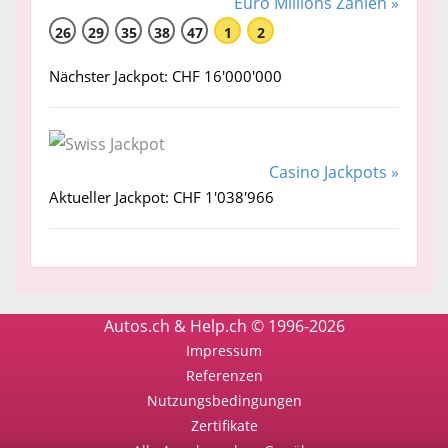
Euro Millions Zahlen »
26
29
35
38
47
1
2
Nächster Jackpot: CHF 16'000'000
Casino Jackpots »
Aktueller Jackpot: CHF 1'038'966
Autos.ch & Help.ch © 1996-2026
Impressum
Referenzen
Nutzungsbedingungen
Zertifikate