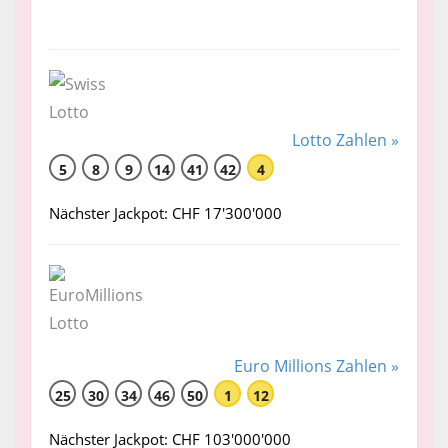
Lotto Zahlen »
5
8
9
14
41
42
4
Nächster Jackpot: CHF 17'300'000
Euro Millions Zahlen »
25
30
34
46
50
1
12
Nächster Jackpot: CHF 103'000'000