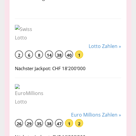
Lotto Zahlen »
2
6
8
14
38
40
1
Nächster Jackpot: CHF 18'200'000
Euro Millions Zahlen »
26
29
35
38
47
1
2