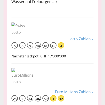
Wasser auf Freiburger ... »
Lotto Zahlen »
5
8
9
14
41
42
4
Nächster Jackpot: CHF 17'300'000
Euro Millions Zahlen »
25
30
34
46
50
1
12