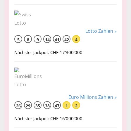
Lotto Zahlen »
5
8
9
14
41
42
4
Nächster Jackpot: CHF 17'300'000
Euro Millions Zahlen »
26
29
35
38
47
1
2
Nächster Jackpot: CHF 16'000'000