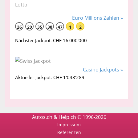
Euro Millions Zahlen »
26
29
35
38
47
1
2
Nächster Jackpot: CHF 16'000'000
Casino Jackpots »
Aktueller Jackpot: CHF 1'043'289
Autos.ch & Help.ch © 1996-2026
Impressum
Referenzen