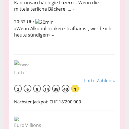
Kantonsarchäologie Luzern – Wenn die
mittelalterliche Bäckerei ... »
20:32 Uhr
«Wenn Alkohol trinken strafbar ist, werde ich
heute sündigen» »
Lotto Zahlen »
2
6
8
14
38
40
1
Nächster Jackpot: CHF 18'200'000