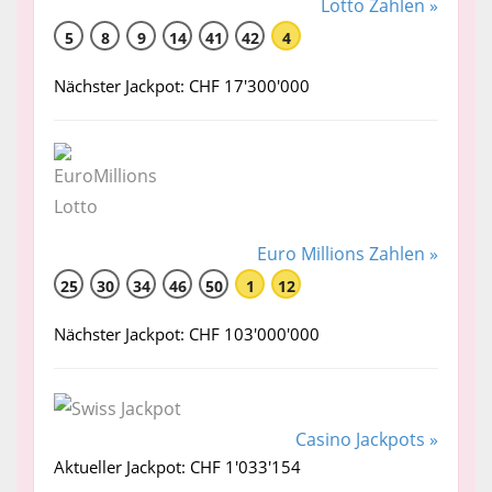
Lotto Zahlen »
5
8
9
14
41
42
4
Nächster Jackpot: CHF 17'300'000
Euro Millions Zahlen »
25
30
34
46
50
1
12
Nächster Jackpot: CHF 103'000'000
Casino Jackpots »
Aktueller Jackpot: CHF 1'033'154