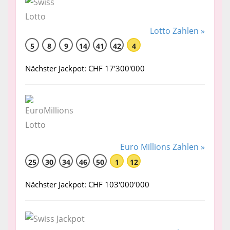
Lotto Zahlen »
5
8
9
14
41
42
4
Nächster Jackpot: CHF 17'300'000
Euro Millions Zahlen »
25
30
34
46
50
1
12
Nächster Jackpot: CHF 103'000'000