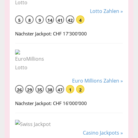
Lotto Zahlen »
5
8
9
14
41
42
4
Nächster Jackpot: CHF 17'300'000
Euro Millions Zahlen »
26
29
35
38
47
1
2
Nächster Jackpot: CHF 16'000'000
Casino Jackpots »