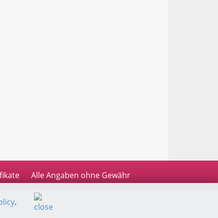
fikate
Alle Angaben ohne Gewähr
licy
.