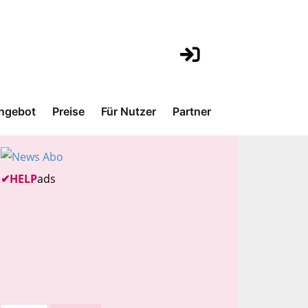
ngebot
Preise
Für Nutzer
Partner
✔
HELP
ads