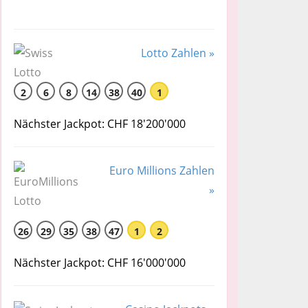
Lotto Zahlen »
2
6
8
14
38
40
1
Nächster Jackpot: CHF 18'200'000
Euro Millions Zahlen
»
26
29
35
38
47
1
2
Nächster Jackpot: CHF 16'000'000