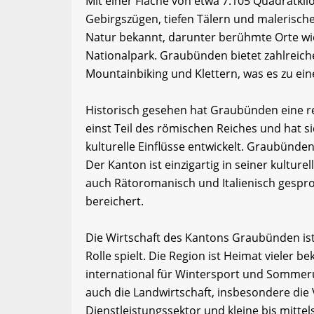
Mit einer Fläche von etwa 7.105 Quadratk
Gebirgszügen, tiefen Tälern und malerisch
Natur bekannt, darunter berühmte Orte wie
Nationalpark. Graubünden bietet zahlreich
Mountainbiking und Klettern, was es zu ein
Historisch gesehen hat Graubünden eine re
einst Teil des römischen Reiches und hat 
kulturelle Einflüsse entwickelt. Graubünde
Der Kanton ist einzigartig in seiner kultur
auch Rätoromanisch und Italienisch gespro
bereichert.
Die Wirtschaft des Kantons Graubünden ist 
Rolle spielt. Die Region ist Heimat vieler b
international für Wintersport und Somme
auch die Landwirtschaft, insbesondere die 
Dienstleistungssektor und kleine bis mitte