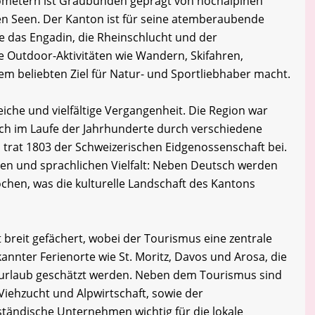
ilometern ist Graubünden geprägt von hochalpinen
en Seen. Der Kanton ist für seine atemberaubende
 das Engadin, die Rheinschlucht und der
e Outdoor-Aktivitäten wie Wandern, Skifahren,
em beliebten Ziel für Natur- und Sportliebhaber macht.
iche und vielfältige Vergangenheit. Die Region war
sich im Laufe der Jahrhunderte durch verschiedene
n trat 1803 der Schweizerischen Eidgenossenschaft bei.
ellen und sprachlichen Vielfalt: Neben Deutsch werden
chen, was die kulturelle Landschaft des Kantons
breit gefächert, wobei der Tourismus eine zentrale
ekannter Ferienorte wie St. Moritz, Davos und Arosa, die
rurlaub geschätzt werden. Neben dem Tourismus sind
Viehzucht und Alpwirtschaft, sowie der
lständische Unternehmen wichtig für die lokale