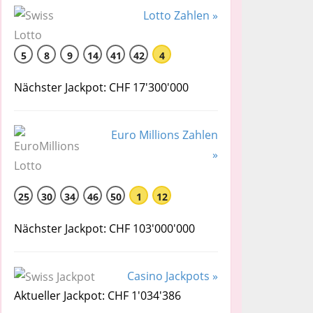
Lotto Zahlen »
5
8
9
14
41
42
4
Nächster Jackpot: CHF 17'300'000
Euro Millions Zahlen
»
25
30
34
46
50
1
12
Nächster Jackpot: CHF 103'000'000
Casino Jackpots »
Aktueller Jackpot: CHF 1'034'386