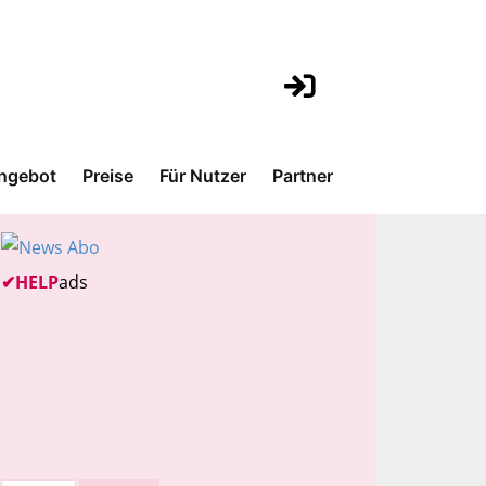
ngebot
Preise
Für Nutzer
Partner
✔
HELP
ads