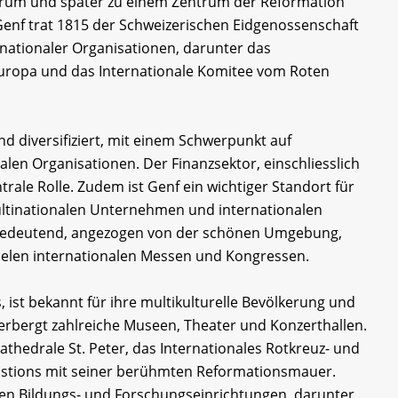
ntrum und später zu einem Zentrum der Reformation
 Genf trat 1815 der Schweizerischen Eidgenossenschaft
ternationaler Organisationen, darunter das
Europa und das Internationale Komitee vom Roten
nd diversifiziert, mit einem Schwerpunkt auf
alen Organisationen. Der Finanzsektor, einschliesslich
rale Rolle. Zudem ist Genf ein wichtiger Standort für
ultinationalen Unternehmen und internationalen
s bedeutend, angezogen von der schönen Umgebung,
ielen internationalen Messen und Kongressen.
 ist bekannt für ihre multikulturelle Bevölkerung und
eherbergt zahlreiche Museen, Theater und Konzerthallen.
thedrale St. Peter, das Internationales Rotkreuz- und
tions mit seiner berühmten Reformationsmauer.
gen Bildungs- und Forschungseinrichtungen, darunter