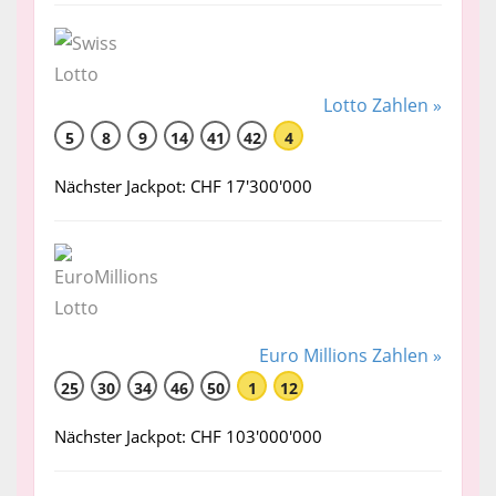
Lotto Zahlen »
5
8
9
14
41
42
4
Nächster Jackpot: CHF 17'300'000
Euro Millions Zahlen »
25
30
34
46
50
1
12
Nächster Jackpot: CHF 103'000'000