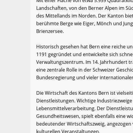
Mit einer Fläche von etwa 5.959 Quadratkil
Landschaften, von den Berner Alpen im Sü
des Mittellands im Norden. Der Kanton bie
berühmte Berge wie Eiger, Mönch und Jun
Brienzersee.
Historisch gesehen hat Bern eine reiche u
1191 gegründet und entwickelte sich schne
Verwaltungszentrum. Im 14. Jahrhundert tra
eine zentrale Rolle in der Schweizer Geschi
Bundesregierung und vieler internationale
Die Wirtschaft des Kantons Bern ist vielsei
Dienstleistungen. Wichtige Industriezweig
Lebensmittelverarbeitung. Der Dienstleist
Gesundheitswesen, spielt ebenfalls eine wi
bedeutender Wirtschaftszweig, angezogen v
kulturellen Veranstaltungen.