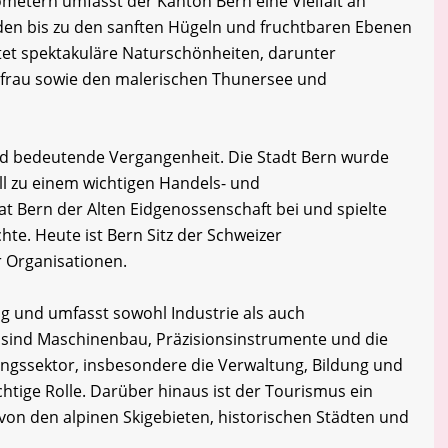
ometern umfasst der Kanton Bern eine Vielfalt an
den bis zu den sanften Hügeln und fruchtbaren Ebenen
tet spektakuläre Naturschönheiten, darunter
gfrau sowie den malerischen Thunersee und
nd bedeutende Vergangenheit. Die Stadt Bern wurde
ll zu einem wichtigen Handels- und
t Bern der Alten Eidgenossenschaft bei und spielte
chte. Heute ist Bern Sitz der Schweizer
r Organisationen.
tig und umfasst sowohl Industrie als auch
e sind Maschinenbau, Präzisionsinstrumente und die
ungssektor, insbesondere die Verwaltung, Bildung und
chtige Rolle. Darüber hinaus ist der Tourismus ein
on den alpinen Skigebieten, historischen Städten und