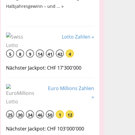
Halbjahresgewinn – und ... »
Lotto Zahlen »
5
8
9
14
41
42
4
Nächster Jackpot: CHF 17'300'000
Euro Millions Zahlen
»
25
30
34
46
50
1
12
Nächster Jackpot: CHF 103'000'000