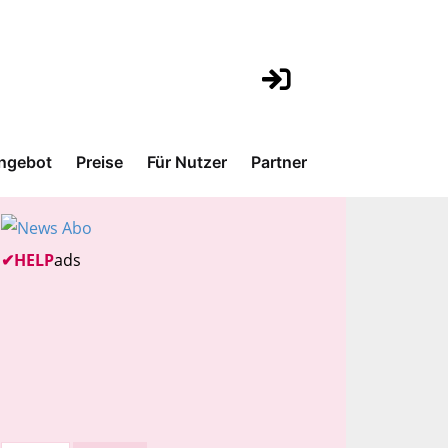
ngebot
Preise
Für Nutzer
Partner
✔
HELP
ads