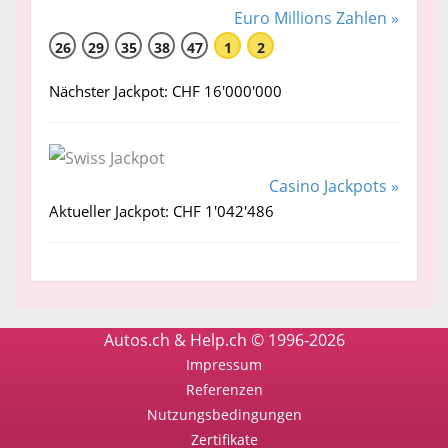
Euro Millions Zahlen »
26
29
35
38
47
1
2
Nächster Jackpot: CHF 16'000'000
Casino Jackpots »
Aktueller Jackpot: CHF 1'042'486
Autos.ch & Help.ch © 1996-2026
Impressum
Referenzen
Nutzungsbedingungen
Zertifikate