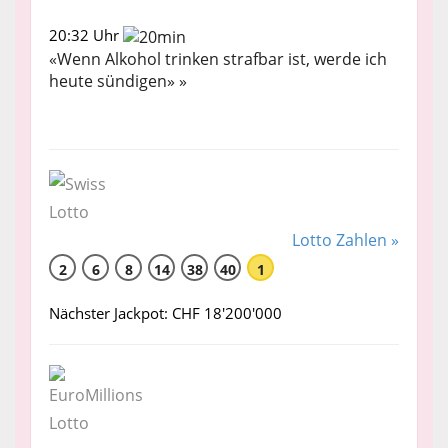
20:32 Uhr
«Wenn Alkohol trinken strafbar ist, werde ich
heute sündigen» »
Lotto Zahlen »
2
6
8
14
38
40
1
Nächster Jackpot: CHF 18'200'000