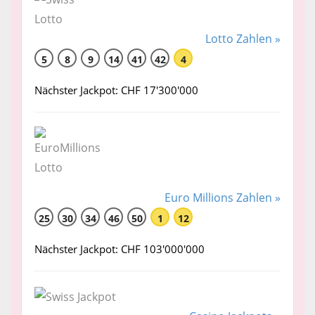
Lotto Zahlen »
5
8
9
14
41
42
4
Nächster Jackpot: CHF 17'300'000
Euro Millions Zahlen »
25
30
34
46
50
1
12
Nächster Jackpot: CHF 103'000'000