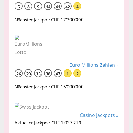
5
8
9
14
41
42
4
Nächster Jackpot: CHF 17'300'000
Euro Millions Zahlen »
26
29
35
38
47
1
2
Nächster Jackpot: CHF 16'000'000
Casino Jackpots »
Aktueller Jackpot: CHF 1'037'219