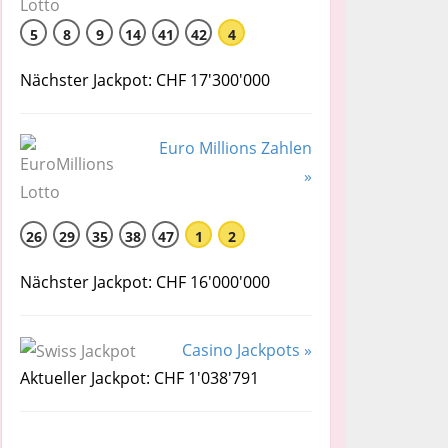
5
8
9
14
41
42
4
Nächster Jackpot: CHF 17'300'000
Euro Millions Zahlen
»
26
29
35
38
47
1
2
Nächster Jackpot: CHF 16'000'000
Casino Jackpots »
Aktueller Jackpot: CHF 1'038'791