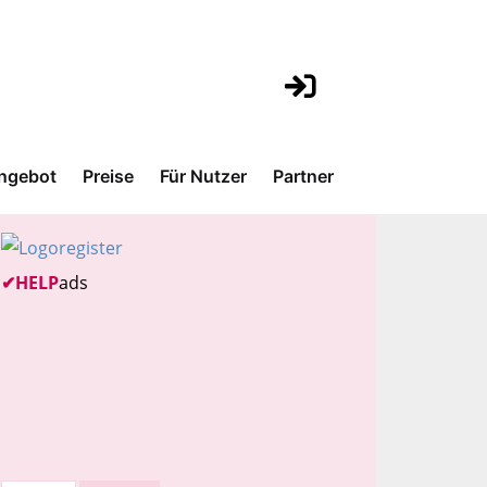
ngebot
Preise
Für Nutzer
Partner
✔
HELP
ads