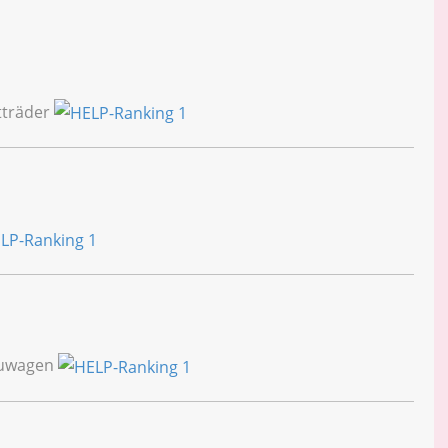
tträder
euwagen