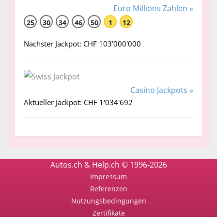
Euro Millions Zahlen »
25
30
34
46
50
1
12
Nächster Jackpot: CHF 103'000'000
Casino Jackpots »
Aktueller Jackpot: CHF 1'034'692
Autos.ch & Help.ch © 1996-2026
Impressum
Referenzen
Nutzungsbedingungen
Zertifikate