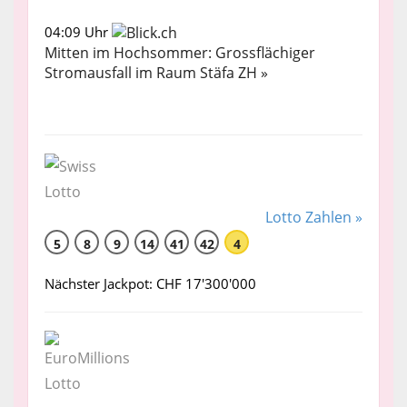
04:09 Uhr
Mitten im Hochsommer: Grossflächiger
Stromausfall im Raum Stäfa ZH »
Lotto Zahlen »
5
8
9
14
41
42
4
Nächster Jackpot: CHF 17'300'000