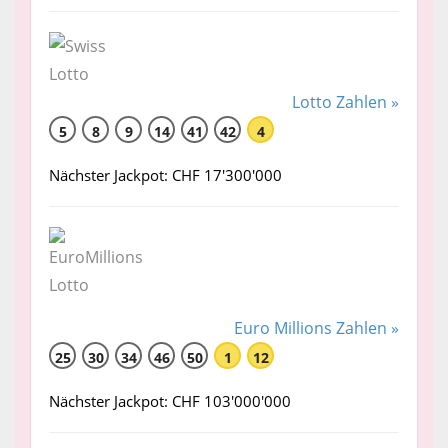
Lotto Zahlen »
5
8
9
14
41
42
4
Nächster Jackpot: CHF 17'300'000
Euro Millions Zahlen »
25
30
34
46
50
1
12
Nächster Jackpot: CHF 103'000'000