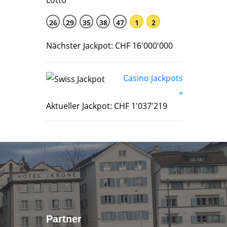
26
29
35
38
47
1
2
Nächster Jackpot: CHF 16'000'000
Casino Jackpots
»
Aktueller Jackpot: CHF 1'037'219
Partner