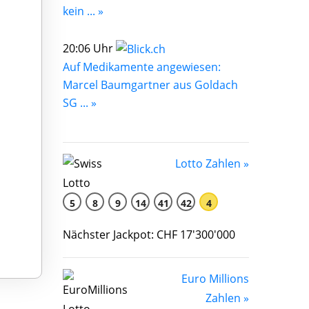
kein ... »
20:06 Uhr
Auf Medikamente angewiesen:
Marcel Baumgartner aus Goldach
SG ... »
Lotto Zahlen »
5
8
9
14
41
42
4
Nächster Jackpot: CHF 17'300'000
Euro Millions
Zahlen »