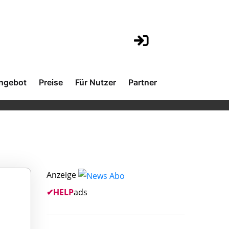
ngebot
Preise
Für Nutzer
Partner
Anzeige
✔
HELP
ads