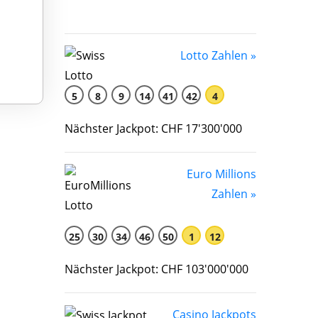
Lotto Zahlen »
5
8
9
14
41
42
4
Nächster Jackpot: CHF 17'300'000
Euro Millions
Zahlen »
25
30
34
46
50
1
12
Nächster Jackpot: CHF 103'000'000
Casino Jackpots