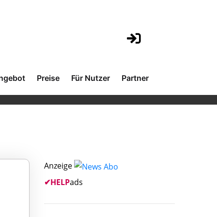
ngebot
Preise
Für Nutzer
Partner
Anzeige
✔
HELP
ads