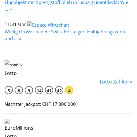
Flugobjekt mit Sprengstoff blieb in Leipzig unentdeckt: Wie
... »
11:31 Uhr
Wenig Grossschäden: Swiss Re steigert Halbjahresgewinn –
und ... »
Lotto Zahlen »
5
8
9
14
41
42
4
Nächster Jackpot: CHF 17'300'000