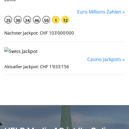
Euro Millions Zahlen »
25
30
34
46
50
1
12
Nächster Jackpot: CHF 103'000'000
Casino Jackpots »
Aktueller Jackpot: CHF 1'033'156