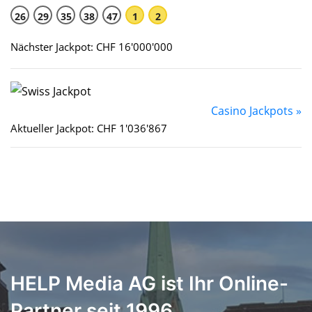
26
29
35
38
47
1
2
Nächster Jackpot: CHF 16'000'000
Casino Jackpots »
Aktueller Jackpot: CHF 1'036'867
HELP Media AG ist Ihr Online-
Partner seit 1996