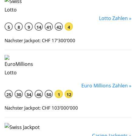
Lotto Zahlen »
5
8
9
14
41
42
4
Nächster Jackpot: CHF 17'300'000
Euro Millions Zahlen »
25
30
34
46
50
1
12
Nächster Jackpot: CHF 103'000'000
Casino Jackpots »