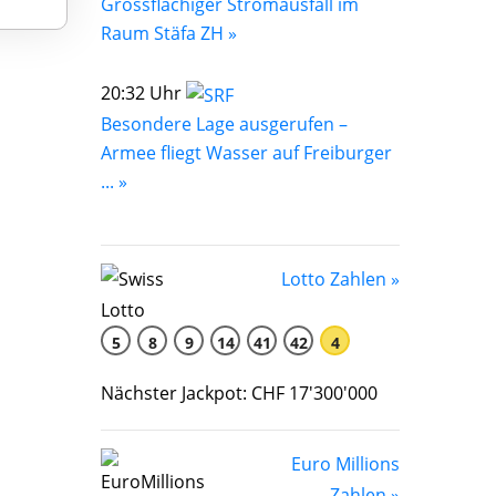
Grossflächiger Stromausfall im
Raum Stäfa ZH »
20:32 Uhr
Besondere Lage ausgerufen –
Armee fliegt Wasser auf Freiburger
... »
Lotto Zahlen »
5
8
9
14
41
42
4
Nächster Jackpot: CHF 17'300'000
Euro Millions
Zahlen »