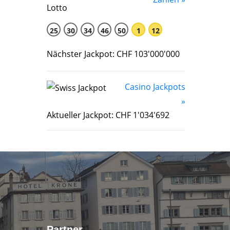
25
30
34
46
50
1
12
Nächster Jackpot: CHF 103'000'000
Casino Jackpots
»
Aktueller Jackpot: CHF 1'034'692
Partner