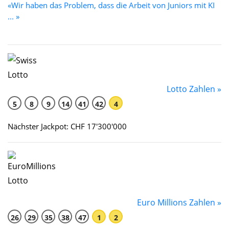
«Wir haben das Problem, dass die Arbeit von Juniors mit KI
... »
Lotto Zahlen »
5
8
9
14
41
42
4
Nächster Jackpot: CHF 17'300'000
Euro Millions Zahlen »
26
29
35
38
47
1
2