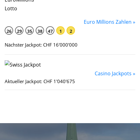
Euro Millions Zahlen »
26
29
35
38
47
1
2
Nächster Jackpot: CHF 16'000'000
Casino Jackpots »
Aktueller Jackpot: CHF 1'040'675