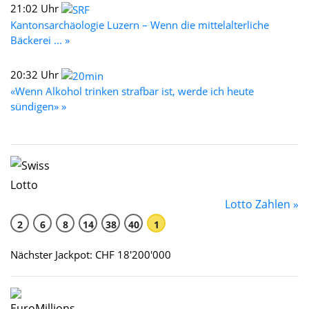
21:02 Uhr
Kantonsarchäologie Luzern – Wenn die mittelalterliche
Bäckerei ... »
20:32 Uhr
«Wenn Alkohol trinken strafbar ist, werde ich heute
sündigen» »
Lotto Zahlen »
2
6
8
14
38
40
1
Nächster Jackpot: CHF 18'200'000