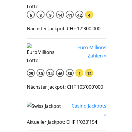
5
8
9
14
41
42
4
Nächster Jackpot: CHF 17'300'000
Euro Millions
Zahlen »
25
30
34
46
50
1
12
Nächster Jackpot: CHF 103'000'000
Casino Jackpots
»
Aktueller Jackpot: CHF 1'033'154