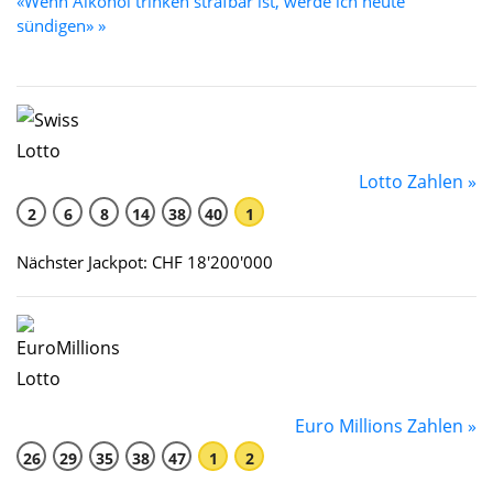
«Wenn Alkohol trinken strafbar ist, werde ich heute
sündigen» »
Lotto Zahlen »
2
6
8
14
38
40
1
Nächster Jackpot: CHF 18'200'000
Euro Millions Zahlen »
26
29
35
38
47
1
2