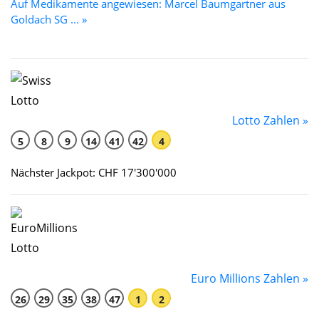
Auf Medikamente angewiesen: Marcel Baumgartner aus
Goldach SG ... »
Lotto Zahlen »
5
8
9
14
41
42
4
Nächster Jackpot: CHF 17'300'000
Euro Millions Zahlen »
26
29
35
38
47
1
2