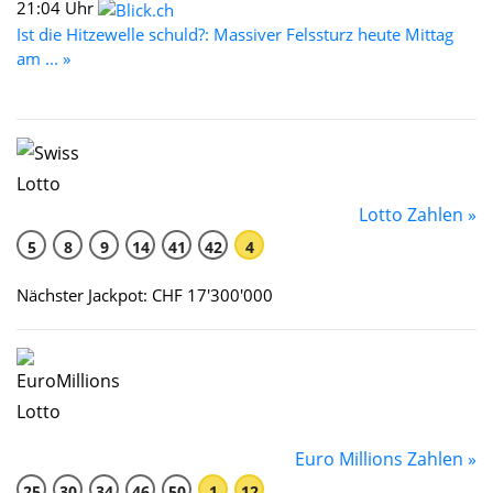
21:04 Uhr
Ist die Hitzewelle schuld?: Massiver Felssturz heute Mittag
am ... »
Lotto Zahlen »
5
8
9
14
41
42
4
Nächster Jackpot: CHF 17'300'000
Euro Millions Zahlen »
25
30
34
46
50
1
12