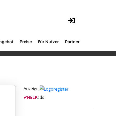
ngebot
Preise
Für Nutzer
Partner
Anzeige
✔
HELP
ads