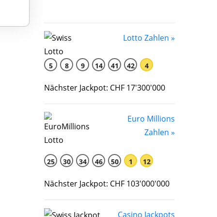
Lotto Zahlen »
5
8
9
14
41
42
4
Nächster Jackpot: CHF 17'300'000
Euro Millions
Zahlen »
25
30
34
46
50
1
12
Nächster Jackpot: CHF 103'000'000
Casino Jackpots