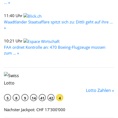
... »
11:40 Uhr
Waadtländer Staatsaffäre spitzt sich zu: Dittli geht auf ihre ...
»
10:21 Uhr
FAA ordnet Kontrolle an: 470 Boeing-Flugzeuge müssen
zum ... »
Lotto Zahlen »
5
8
9
14
41
42
4
Nächster Jackpot: CHF 17'300'000