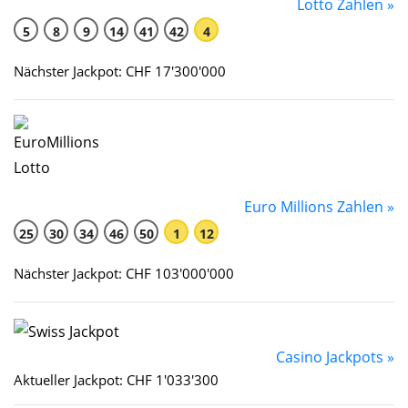
Lotto Zahlen »
5
8
9
14
41
42
4
Nächster Jackpot: CHF 17'300'000
Euro Millions Zahlen »
25
30
34
46
50
1
12
Nächster Jackpot: CHF 103'000'000
Casino Jackpots »
Aktueller Jackpot: CHF 1'033'300