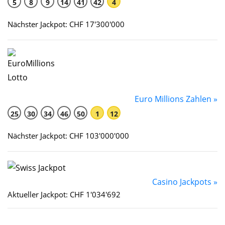
5
8
9
14
41
42
4
Nächster Jackpot: CHF 17'300'000
Euro Millions Zahlen »
25
30
34
46
50
1
12
Nächster Jackpot: CHF 103'000'000
Casino Jackpots »
Aktueller Jackpot: CHF 1'034'692