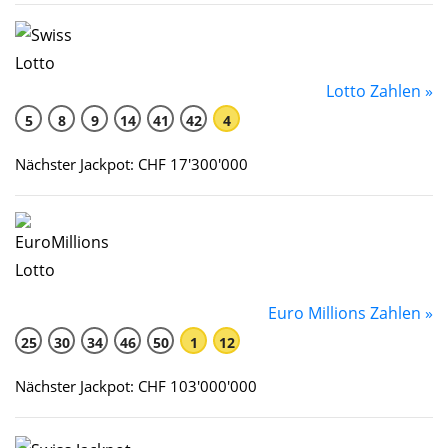
Lotto Zahlen »
5
8
9
14
41
42
4
Nächster Jackpot: CHF 17'300'000
Euro Millions Zahlen »
25
30
34
46
50
1
12
Nächster Jackpot: CHF 103'000'000