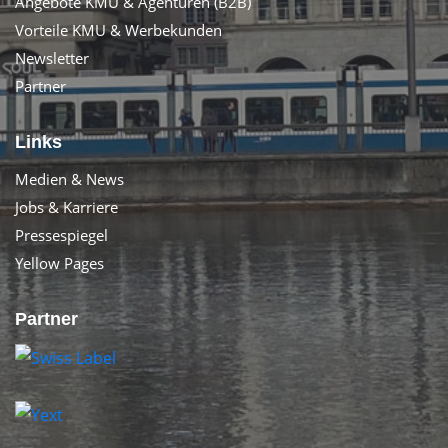
Angebote KMU & Agenturen (B2B)
Vorteile KMU & Werbekunden
Newsletter
Partner
Links
Medien & News
Jobs & Karriere
Pressespiegel
Yellow Pages
Partner