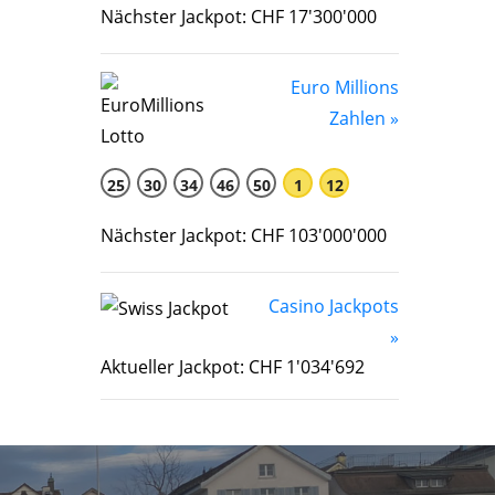
Nächster Jackpot: CHF 17'300'000
Euro Millions
Zahlen »
25
30
34
46
50
1
12
Nächster Jackpot: CHF 103'000'000
Casino Jackpots
»
Aktueller Jackpot: CHF 1'034'692