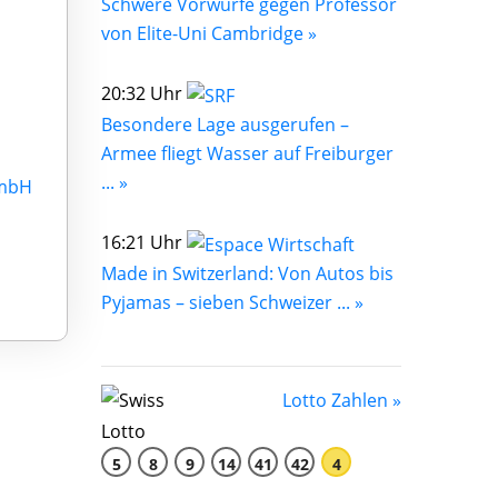
Schwere Vorwürfe gegen Professor
von Elite-Uni Cambridge »
20:32 Uhr
Besondere Lage ausgerufen –
Armee fliegt Wasser auf Freiburger
... »
GmbH
16:21 Uhr
Made in Switzerland: Von Autos bis
Pyjamas – sieben Schweizer ... »
Lotto Zahlen »
5
8
9
14
41
42
4