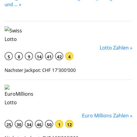
und ... »
Lotto Zahlen »
5
8
9
14
41
42
4
Nächster Jackpot: CHF 17'300'000
Euro Millions Zahlen »
25
30
34
46
50
1
12