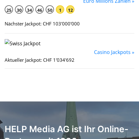
Euro Millions Zahlen »
25
30
34
46
50
1
12
Nächster Jackpot: CHF 103'000'000
Casino Jackpots »
Aktueller Jackpot: CHF 1'034'692
HELP Media AG ist Ihr Online-