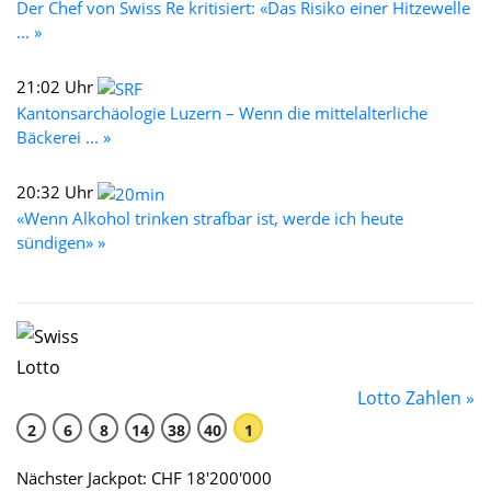
Der Chef von Swiss Re kritisiert: «Das Risiko einer Hitzewelle
... »
21:02 Uhr
Kantonsarchäologie Luzern – Wenn die mittelalterliche
Bäckerei ... »
20:32 Uhr
«Wenn Alkohol trinken strafbar ist, werde ich heute
sündigen» »
Lotto Zahlen »
2
6
8
14
38
40
1
Nächster Jackpot: CHF 18'200'000