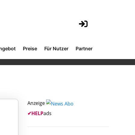
ngebot
Preise
Für Nutzer
Partner
Anzeige
✔
HELP
ads