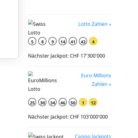
Lotto Zahlen »
5
8
9
14
41
42
4
Nächster Jackpot: CHF 17'300'000
Euro Millions
Zahlen »
25
30
34
46
50
1
12
Nächster Jackpot: CHF 103'000'000
Casino Jackpots