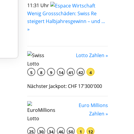
11:31 Uhr
Wenig Grossschäden: Swiss Re
steigert Halbjahresgewinn – und ...
»
Lotto Zahlen »
5
8
9
14
41
42
4
Nächster Jackpot: CHF 17'300'000
Euro Millions
Zahlen »
25
30
34
46
50
1
12