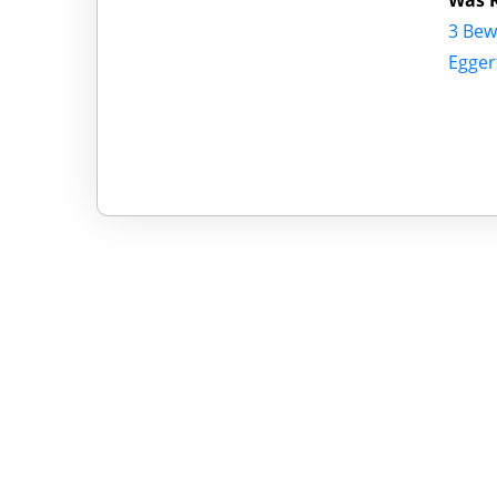
Was K
3 Bew
Egger