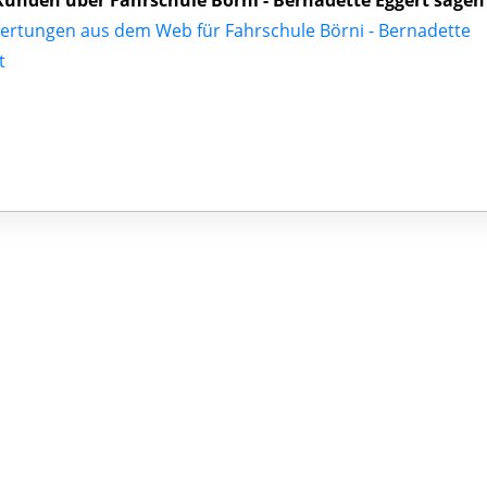
unden über Fahrschule Börni - Bernadette Eggert sagen
ertungen aus dem Web für Fahrschule Börni - Bernadette
t