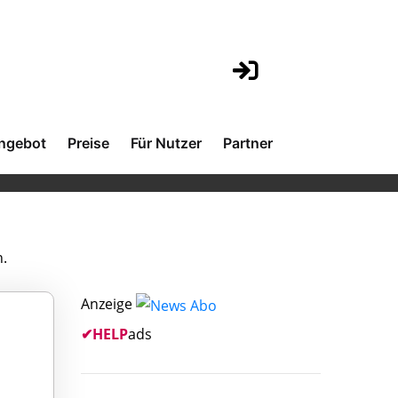
ngebot
Preise
Für Nutzer
Partner
h.
Anzeige
✔
HELP
ads