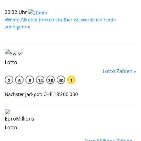
20:32 Uhr
«Wenn Alkohol trinken strafbar ist, werde ich heute
sündigen» »
Lotto Zahlen »
2
6
8
14
38
40
1
Nächster Jackpot: CHF 18'200'000