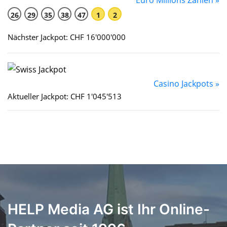
Euro Millions Zahlen »
26
29
35
38
47
1
2
Nächster Jackpot: CHF 16'000'000
Casino Jackpots »
Aktueller Jackpot: CHF 1'045'513
HELP Media AG ist Ihr Online-