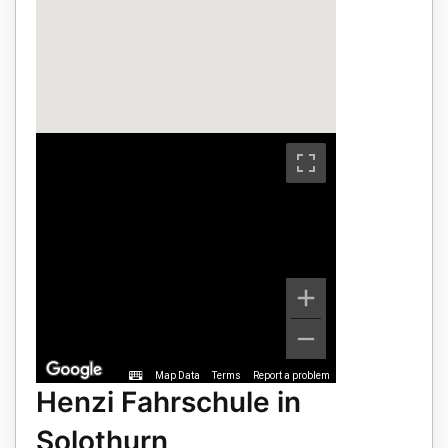
Map Data
Terms
Report a problem
Henzi Fahrschule in
Solothurn