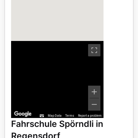
Map Data
Terms
Report a problem
Fahrschule Spörndli in
Regensdorf