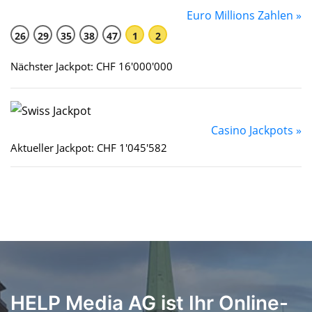
Euro Millions Zahlen »
26
29
35
38
47
1
2
Nächster Jackpot: CHF 16'000'000
Casino Jackpots »
Aktueller Jackpot: CHF 1'045'582
HELP Media AG ist Ihr Online-