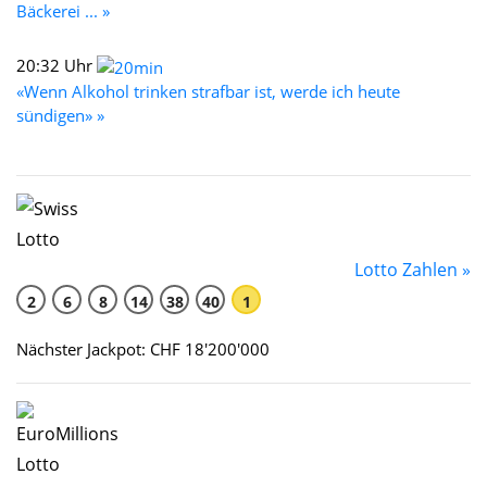
Bäckerei ... »
20:32 Uhr
«Wenn Alkohol trinken strafbar ist, werde ich heute
sündigen» »
Lotto Zahlen »
2
6
8
14
38
40
1
Nächster Jackpot: CHF 18'200'000